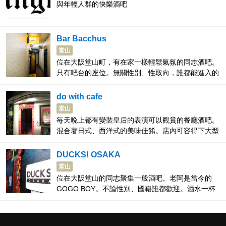
與年輕人群的快樂酒吧
Bar Bacchus
堂山
位在大阪堂山町，有在家一樣輕鬆氣氛的同志酒吧。
只有吧台的座位。無關性別、性取向，誰都能進入的
店。老闆洽濃桑是會日語、英語、韓語的愛談天說話
的人。
do with cafe
堂山
毎天晩上都有變裝皇后的表演可以觀賞的餐廳酒吧。
混合著日式、西洋式的美味佳餚。店內可容得下大型
團體。 秀的開場時間分別為平日21:00一場，週五週
六列假日前則是21:00以及00:30各一場。
DUCKS! OSAKA
堂山
位在大阪堂山的同志聚集一般酒吧。老闆是當今的
GOGO BOY。不論性別、國籍誰都歡迎。酒水一杯
800日圓起，菜單料理也非常豐富。還有卡拉OK 。
一個月舉辦一次，號召DJ跟GOGO BOY，的活動。