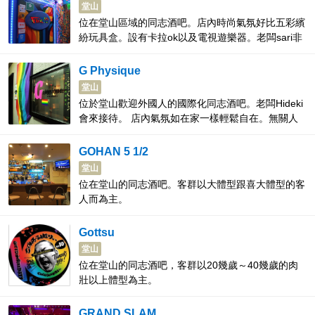
堂山
位在堂山區域的同志酒吧。店內時尚氣氛好比五彩繽
紛玩具盒。設有卡拉ok以及電視遊樂器。老闆sari非
常的友善。
G Physique
堂山
位於堂山歡迎外國人的國際化同志酒吧。老闆Hideki
會來接待。 店內氣氛如在家一樣輕鬆自在。無關人
種、語言。以酒以及音樂來交流。另外還有卡拉
OK。
GOHAN 5 1/2
堂山
位在堂山的同志酒吧。客群以大體型跟喜大體型的客
人而為主。
Gottsu
堂山
位在堂山的同志酒吧，客群以20幾歲～40幾歲的肉
壯以上體型為主。
GRAND SLAM