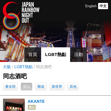
English
中文
首頁
LGBT熱點
活動
大阪
LGBT熱點
同志酒吧
同志酒吧
看全部
堂山
難波
新世界
其他
AKANTE
堂山