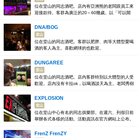
位在堂山的同志酒吧。店內有亞洲熊的老闆跟員工來
迎接款待。客群為廣泛的20～60幾歲。以「可以開
朗快樂地又唱又喝」為宗旨。
DNA/BOG
堂山
位在堂山的同志酒吧。客群以肥胖、肉等大體型愛喝
酒的客人為主。喜歡網球的也歡迎。
DUNGAREE
堂山
位在堂山的同志酒吧。店內客群特別以大體型的人受
歡迎。店內沒有卡拉ok，以喝酒談天為主。老闆秀樹
先生能提供簡單的英文會話。店內提供非常著名由老
闆親手做的下酒咖哩飯。
EXPLOSION
堂山
位在堂山中心有名的同志俱樂部。在週六、列假日前
舉辦各式各樣的活動。活動資訊在官方網站上公布。
平日則以單點式酒吧的形式營業。沒有入場費，入場
只需點一杯酒。無關性的別、性傾向，誰都能進入。
FrenZ FrenZY