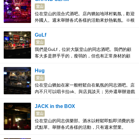
堂山
位在堂山的混合式酒吧。店內猶如地球村氣氛，歡迎
外國人。週末舉辦各式各樣的活動來炒熱氣氛。※根
據不同活動內容，有些活動只限男性入店。
GuLf
堂山
我們是GuLf，位於大阪堂山的同志酒吧。我們的顧
客大多是胖乎乎的，瘦弱的，但也有正常身材的顧
客。顧客主要是40多歲，但也有20多歲到60多歲
的。有來自海外的模型飛機。很多喜歡飛機的顧客也
Hug
來吧。我們也有很多外國客戶，特別是來自海外的航
堂山
空公司CA。 我們期待您的光臨。
位在堂山猶如在家一般輕鬆自在氣氛的同志酒吧。店
內不只可以唱卡拉ok、與店員談天；另外還舉辦遊戲
活動。也歡迎第一次的客人。
JACK in the BOX
堂山
位在堂山的同志俱樂部。酒水以輕鬆即點即消費的形
式點單。舉辦各式各樣的活動，只有週末營業。