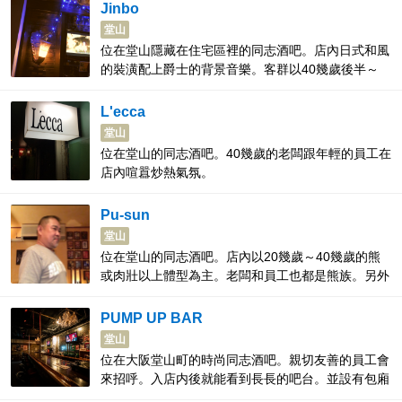
Jinbo
堂山
位在堂山隱藏在住宅區裡的同志酒吧。店內日式和風
的裝潢配上爵士的背景音樂。客群以40幾歲後半～
50幾歲為主。每月第一週週六日舉辦店內只穿日本傳
統丁字褲的活動。丁字褲免費租借。
L'ecca
堂山
位在堂山的同志酒吧。40幾歲的老闆跟年輕的員工在
店內喧囂炒熱氣氛。
Pu-sun
堂山
位在堂山的同志酒吧。店內以20幾歲～40幾歲的熊
或肉壯以上體型為主。老闆和員工也都是熊族。另外
也歡迎同志酒吧的新手。
PUMP UP BAR
堂山
位在大阪堂山町的時尚同志酒吧。親切友善的員工會
來招呼。入店内後就能看到長長的吧台。並設有包廂
座位，團體客也有收。並不定時舉辦活動。