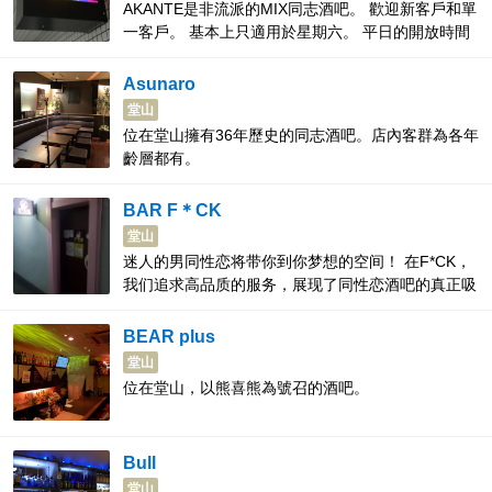
AKANTE是非流派的MIX同志酒吧。 歡迎新客戶和單
一客戶。 基本上只適用於星期六。 平日的開放時間
為18:00，週六和周日的開放時間為20:00。不提供開
胃菜，但提供燒烤咖哩和煎蛋捲（需要額外收費）等
Asunaro
美食菜單。 將提供雞尾酒，軟飲料和烈酒，包括非
堂山
酒精飲料。 可用PayPay付款。
位在堂山擁有36年歷史的同志酒吧。店內客群為各年
齡層都有。
BAR F＊CK
堂山
迷人的男同性恋将带你到你梦想的空间！ 在F*CK，
我们追求高品质的服务，展现了同性恋酒吧的真正吸
引力，我们致力于为您提供"乐趣"。 我们为客户提供
个性化的服务，得到了很多客户的好评。 我们相
BEAR plus
信，让您了解F*CK魅力的最好方法就是先来参观我
堂山
们。 业内最好的男同性恋在等着你
位在堂山，以熊喜熊為號召的酒吧。
Bull
堂山