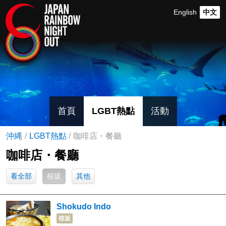
English
中文
首頁
LGBT熱點
活動
沖縄
LGBT熱點
咖啡店・餐廳
咖啡店・餐廳
看全部
桜坂
其他
Shokudo Indo
桜坂